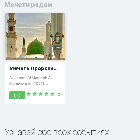
Мечети рядом
Мечеть Пророка
Мухаммада (Мир
Al Haram, Al Madinah Al
Ему и
Munawwarah 42311,
Благословение
Саудовская Аравия
5
Аллаха)
Узнавай обо всех событиях