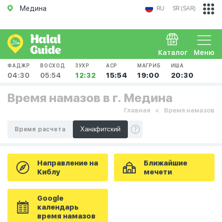
Медина
RU
SR (SAR)
Каталог
Меню
ФАДЖР
ВОСХОД
ЗУХР
АСР
МАГРИБ
ИША
04:30
05:54
12:32
15:54
19:00
20:30
Время намазов в г. Медина
Главная
Время намазов
Время расчета
Направление на
Ближайшие
Киблу
мечети
Google
календарь
время намазов