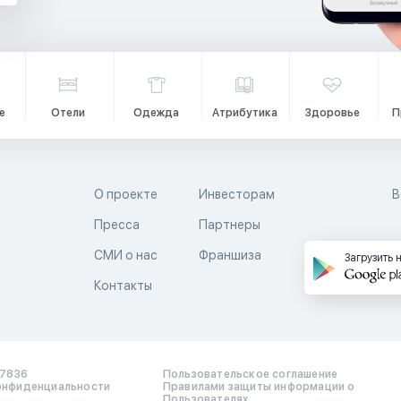
е
Отели
Одежда
Атрибутика
Здоровье
П
О проекте
Инвесторам
В
Пресса
Партнеры
й
СМИ о нас
Франшиза
Загрузить 
Контакты
17836
Пользовательское соглашение
онфиденциальности
Правилами защиты информации о
Пользователях