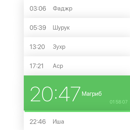
03:06
Фаджр
05:39
Шурук
13:20
Зухр
17:21
Аср
20:47
Магриб
01:58:07
22:46
Иша