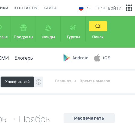
войти
НИКИ
КОНТАКТЫ
КАРТА
RU
₽ (RUB)
овье
Продукты
Фонды
Туризм
Поиск
СМИ
Блогеры
Android
iOS
Главная
Время намазов
рь
Ноябрь
Распечатать