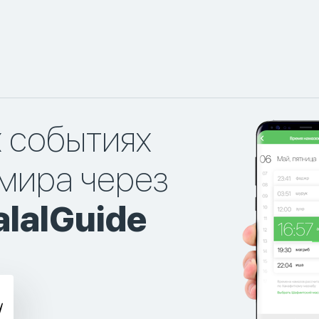
х событиях
мира через
lalGuide