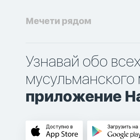
Мечети рядом
Узнавай обо все
мусульманского 
приложение Ha
Доступно в
Загрузить на