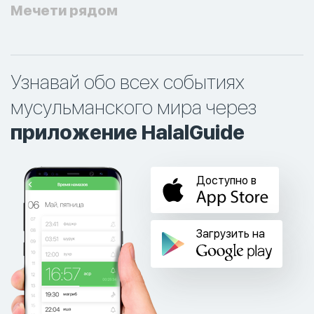
Мечети рядом
Узнавай обо всех событиях
мусульманского мира через
приложение HalalGuide
Доступно в
Загрузить на