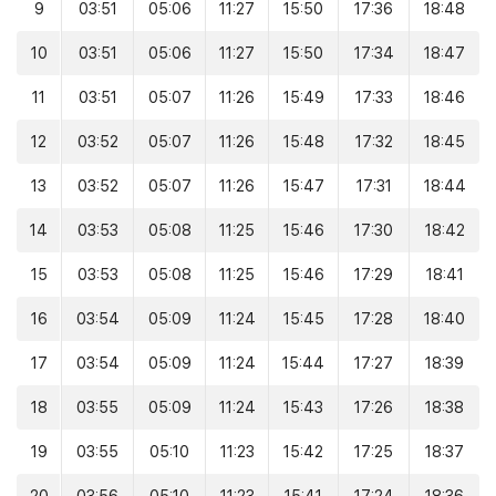
9
03:51
05:06
11:27
15:50
17:36
18:48
10
03:51
05:06
11:27
15:50
17:34
18:47
11
03:51
05:07
11:26
15:49
17:33
18:46
12
03:52
05:07
11:26
15:48
17:32
18:45
13
03:52
05:07
11:26
15:47
17:31
18:44
14
03:53
05:08
11:25
15:46
17:30
18:42
15
03:53
05:08
11:25
15:46
17:29
18:41
16
03:54
05:09
11:24
15:45
17:28
18:40
17
03:54
05:09
11:24
15:44
17:27
18:39
18
03:55
05:09
11:24
15:43
17:26
18:38
19
03:55
05:10
11:23
15:42
17:25
18:37