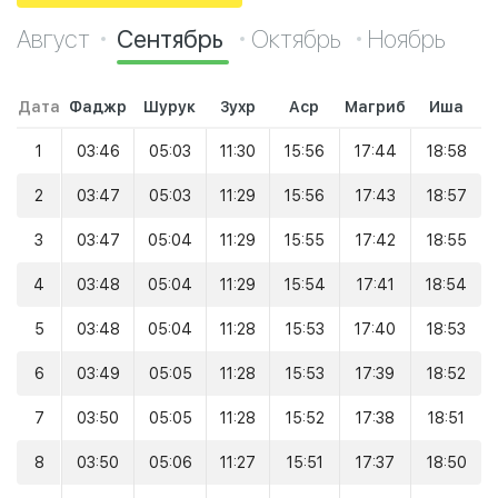
Август
Сентябрь
Октябрь
Ноябрь
Дата
Фаджр
Шурук
Зухр
Аср
Магриб
Иша
1
03:46
05:03
11:30
15:56
17:44
18:58
2
03:47
05:03
11:29
15:56
17:43
18:57
3
03:47
05:04
11:29
15:55
17:42
18:55
4
03:48
05:04
11:29
15:54
17:41
18:54
5
03:48
05:04
11:28
15:53
17:40
18:53
6
03:49
05:05
11:28
15:53
17:39
18:52
7
03:50
05:05
11:28
15:52
17:38
18:51
8
03:50
05:06
11:27
15:51
17:37
18:50