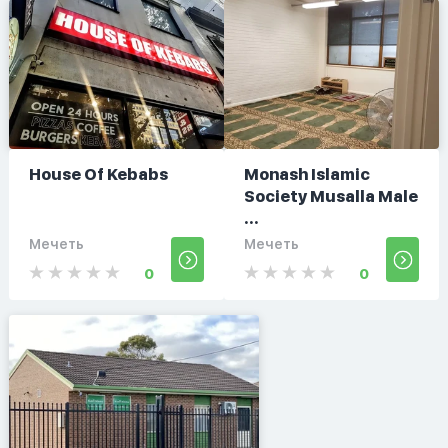
House Of Kebabs
Monash Islamic
Society Musalla Male
...
Мечеть
Мечеть
0
0