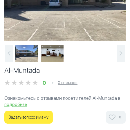
Al-Muntada
0
0 отзывов
Ознакомьтесь с отзывами посетителей Al-Muntada в
г.Мельбурн на фотографиях и узнайте о часах работы.
подробнее
Ваше духовное путешествие начинается здесь.
Задать вопрос имаму
0