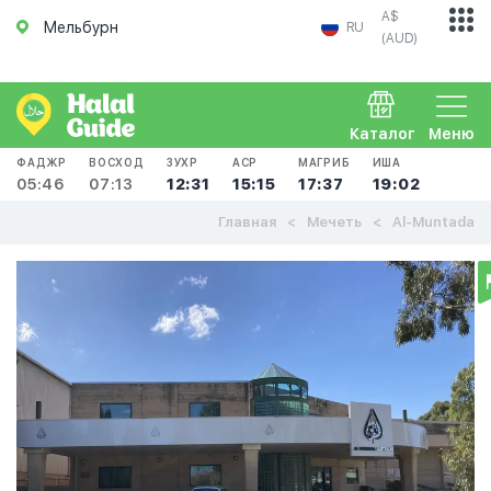
A$
Мельбурн
RU
(AUD)
Каталог
Меню
ФАДЖР
ВОСХОД
ЗУХР
АСР
МАГРИБ
ИША
05:46
07:13
12:31
15:15
17:37
19:02
Главная
Мечеть
Al-Muntada