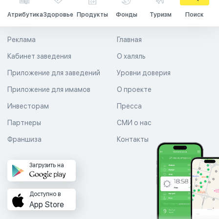
Атрибутика
Здоровье
Продукты
Фонды
Туризм
Поиск
Реклама
Главная
Кабинет заведения
О халяль
Приложение для заведений
Уровни доверия
Приложение для имамов
О проекте
Инвесторам
Пресса
Партнеры
СМИ о нас
Франшиза
Контакты
Загрузить на
Доступно в
App Store