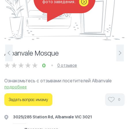
фото заведения..
Albanvale Mosque
0
0 отзывов
Ознакомьтесь с отзывами посетителей Albanvale
Mosque в г.Мельбурн на фотографиях и узнайте о
подробнее
часах работы. Ваше духовное путешествие начинается
здесь.
Задать вопрос имаму
0
3025/285 Station Rd, Albanvale VIC 3021