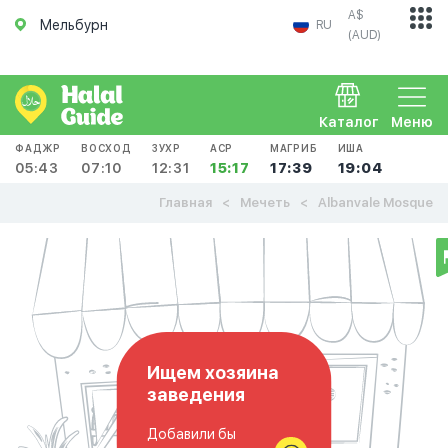
A$
Мельбурн
RU
(AUD)
Каталог
Меню
ФАДЖР
ВОСХОД
ЗУХР
АСР
МАГРИБ
ИША
05:43
07:10
12:31
15:17
17:39
19:04
Главная
Мечеть
Albanvale Mosque
Ищем хозяина
заведения
Добавили бы