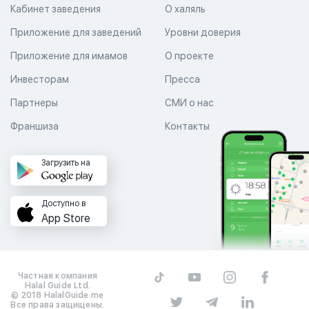
Кабинет заведения
О халяль
Приложение для заведений
Уровни доверия
Приложение для имамов
О проекте
Инвесторам
Пресса
Партнеры
СМИ о нас
Франшиза
Контакты
Загрузить на
Доступно в
App Store
Частная компания
Halal Guide Ltd.
© 2018 HalalGuide.me
Все права защищены.