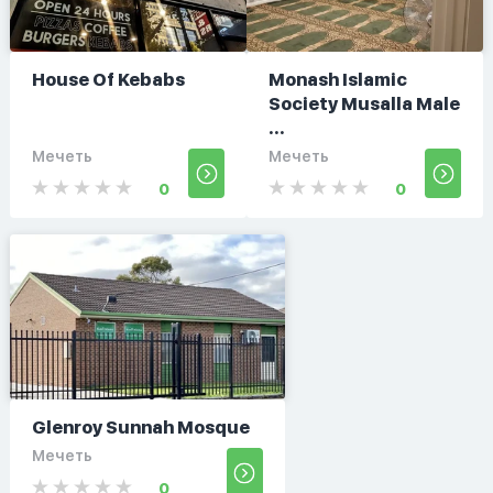
House Of Kebabs
Monash Islamic
Society Musalla Male
...
Мечеть
Мечеть
0
0
Glenroy Sunnah Mosque
Мечеть
0