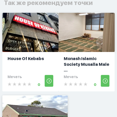
Так же рекомендуем точки
House Of Kebabs
Monash Islamic
Society Musalla Male
...
Мечеть
Мечеть
0
0