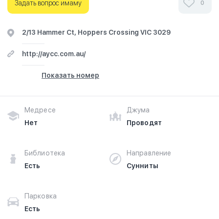
путешествие начинается здесь.
Задать вопрос имаму
0
2/13 Hammer Ct, Hoppers Crossing VIC 3029
http://aycc.com.au/
Показать номер
Медресе
Джума
Нет
Проводят
Библиотека
Направление
Есть
Сунниты
Парковка
Есть