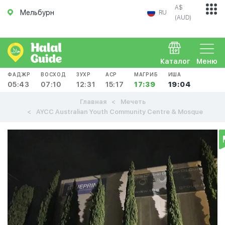
A$
Мельбурн
RU
(AUD)
Каталог
Меню
ФАДЖР
ВОСХОД
ЗУХР
АСР
МАГРИБ
ИША
05:43
07:10
12:31
15:17
17:39
19:04
Главная
Мечеть
AYCC Australian Youth Community Centre & Mosque