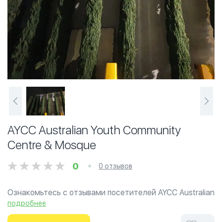
AYCC Australian Youth Community
Centre & Mosque
0
0 отзывов
Ознакомьтесь с отзывами посетителей AYCC Australian
Youth Community Centre & Mosque в г.Мельбурн на
подробнее
фотографиях и узнайте о часах работы. Ваше духовное