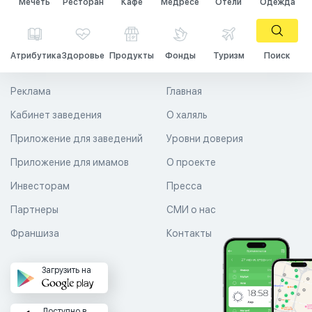
Мечеть
Ресторан
Кафе
Медресе
Отели
Одежда
Атрибутика
Здоровье
Продукты
Фонды
Туризм
Поиск
Реклама
Главная
Кабинет заведения
О халяль
Приложение для заведений
Уровни доверия
Приложение для имамов
О проекте
Инвесторам
Пресса
Партнеры
СМИ о нас
Франшиза
Контакты
Загрузить на
Доступно в