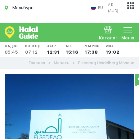
A$
Мельбурн
RU
(AUD)
Каталог
Меню
ФАДЖР
ВОСХОД
ЗУХР
АСР
МАГРИБ
ИША
05:45
07:12
12:31
15:16
17:38
19:02
Главная
Мечеть
Elsedeaq Heidelberg Mosque