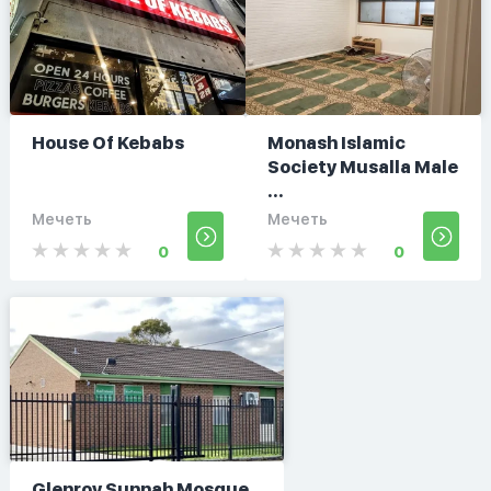
House Of Kebabs
Monash Islamic
Society Musalla Male
...
Мечеть
Мечеть
0
0
Glenroy Sunnah Mosque