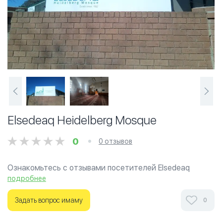
Elsedeaq Heidelberg Mosque
0
0 отзывов
Ознакомьтесь с отзывами посетителей Elsedeaq
Heidelberg Mosque в г.Мельбурн на фотографиях и
подробнее
узнайте о часах работы. Ваше духовное путешествие
начинается здесь.
Задать вопрос имаму
0