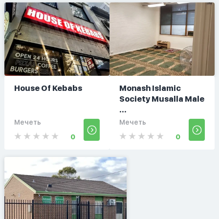
House Of Kebabs
Monash Islamic
Society Musalla Male
...
Мечеть
Мечеть
0
0