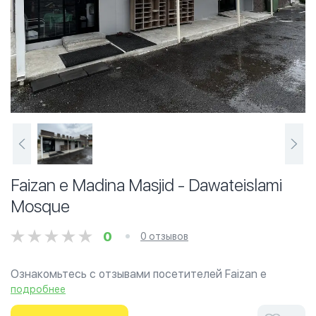
Faizan e Madina Masjid - Dawateislami
Mosque
0
0 отзывов
Ознакомьтесь с отзывами посетителей Faizan e
Madina Masjid - Dawateislami Mosque в г.Мельбурн на
подробнее
фотографиях и узнайте о часах работы. Ваше духовное