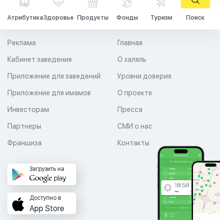
Атрибутика
Здоровье
Продукты
Фонды
Туризм
Поиск
Реклама
Главная
Кабинет заведения
О халяль
Приложение для заведений
Уровни доверия
Приложение для имамов
О проекте
Инвесторам
Пресса
Партнеры
СМИ о нас
Франшиза
Контакты
Загрузить на
Доступно в
App Store