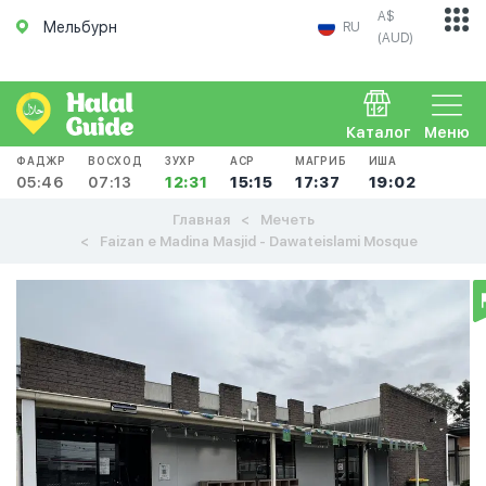
A$
Мельбурн
RU
(AUD)
Каталог
Меню
ФАДЖР
ВОСХОД
ЗУХР
АСР
МАГРИБ
ИША
05:46
07:13
12:31
15:15
17:37
19:02
Главная
Мечеть
Faizan e Madina Masjid - Dawateislami Mosque