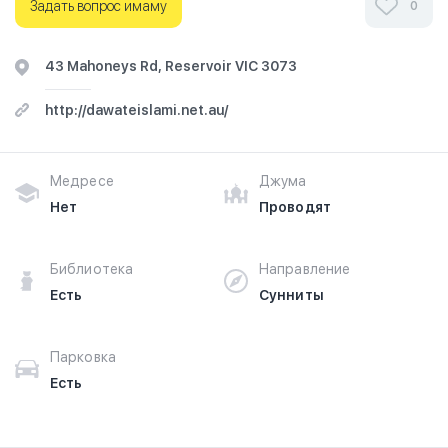
путешествие начинается здесь.
Задать вопрос имаму
0
43 Mahoneys Rd, Reservoir VIC 3073
http://dawateislami.net.au/
Медресе
Джума
Нет
Проводят
Библиотека
Направление
Есть
Сунниты
Парковка
Есть