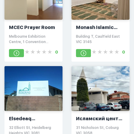
MCEC Prayer Room
Monash Islamic
Society Musalla
Melbourne Exhibition
Building T, Caulfield East
Male Praying Area
Centre, 1 Convention
VIC 3145
Centre Pl, South Wharf VIC
0
0
3006
Elsedeaq
Исламский центр
Heidelberg Mosque
Кобурга
32 Elliott St, Heidelberg
31 Nicholson St, Coburg
Heights VIC 3081
VIC 3058