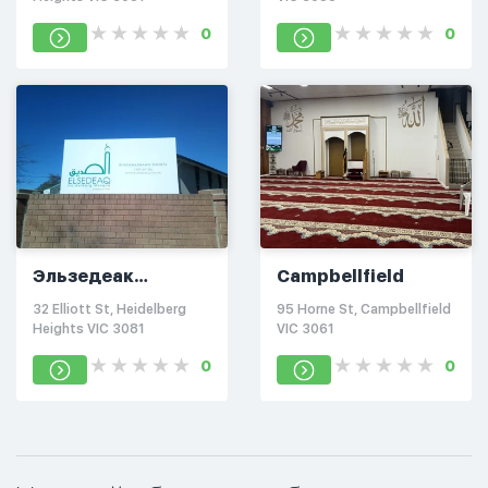
0
0
Эльзедеак
Campbellfield
Гейдельберг
32 Elliott St, Heidelberg
95 Horne St, Campbellfield
Heights VIC 3081
VIC 3061
0
0