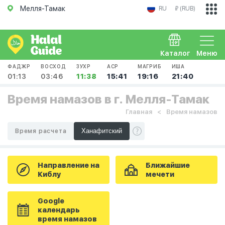
Мелля-Тамак
RU
₽ (RUB)
Каталог
Меню
ФАДЖР
ВОСХОД
ЗУХР
АСР
МАГРИБ
ИША
01:13
03:46
11:38
15:41
19:16
21:40
Время намазов в г. Мелля-Тамак
Главная
Время намазов
Время расчета
Направление на
Ближайшие
Киблу
мечети
Google
календарь
время намазов