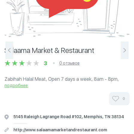
Salaama Market & Restaurant
3
0 отзывов
Zabihah Halal Meat, Open 7 days a week, 8am - 8pm,
5145 Raleigh Lagrange Rd, Memphis TN, 901-388-1011,
подробнее
Hot Halal Food, Rice, Goat Meat, Chicken, Fish, Pasta, and
Sambusa. Supporter of Masjid...
0
5145 Raleigh Lagrange Road #102, Memphis, TN 38134
http://www.salaamamarketandrestaurant.com