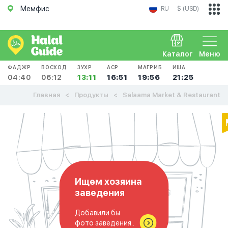
Мемфис
RU
$ (USD)
Каталог
Меню
ФАДЖР
ВОСХОД
ЗУХР
АСР
МАГРИБ
ИША
04:40
06:12
13:11
16:51
19:56
21:25
Главная
Продукты
Salaama Market & Restaurant
Ищем хозяина
заведения
Добавили бы
фото заведения..