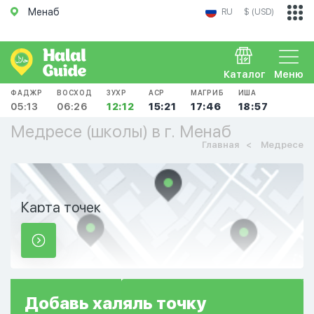
Менаб
RU
$ (USD)
Каталог
Меню
ФАДЖР
ВОСХОД
ЗУХР
АСР
МАГРИБ
ИША
05:13
06:26
12:12
15:21
17:46
18:57
Медресе (школы) в г. Менаб
Главная
Медресе
Карта точек
Добавь
халяль
точку