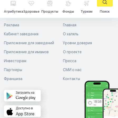
Атрибутика
Здоровье
Продукты
Фонды
Туризм
Поиск
Реклама
Главная
Кабинет заведения
О халяль
Приложение для заведений
Уровни доверия
Приложение для имамов
О проекте
Инвесторам
Пресса
Партнеры
СМИ о нас
Франшиза
Контакты
Загрузить на
Доступно в
App Store