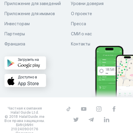
Приложение для заведений
Уровни доверия
Приложение для имамов
О проекте
Инвесторам
Пресса
Партнеры
СМИ о нас
Франшиза
Контакты
Загрузить на
Доступно в
App Store
Частная компания
Halal Guide Ltd.
© 2018 HalalGuide.me
Все права защищены.
БИН/ИИН
210240900176