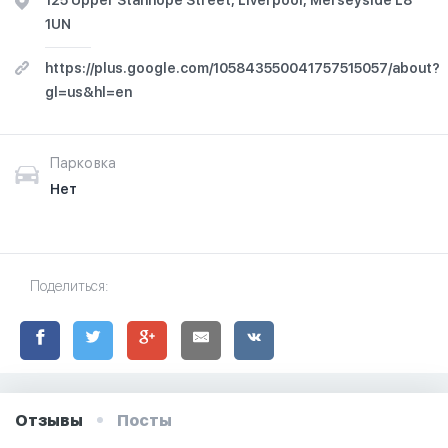
125 Upper Stanhope Street, Liverpool, Merseyside L8
1UN
https://plus.google.com/105843550041757515057/about?
gl=us&hl=en
Парковка
Нет
Поделиться:
Отзывы
Посты