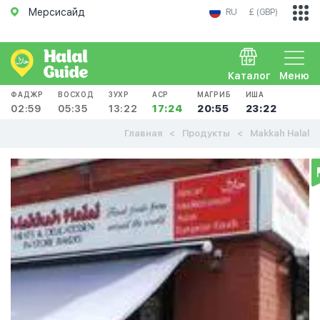
Мерсисайд
RU
£ (GBP)
Каталог
Меню
ФАДЖР
ВОСХОД
ЗУХР
АСР
МАГРИБ
ИША
02:59
05:35
13:22
17:24
20:55
23:22
Главная
Продукты
Makkah Halal