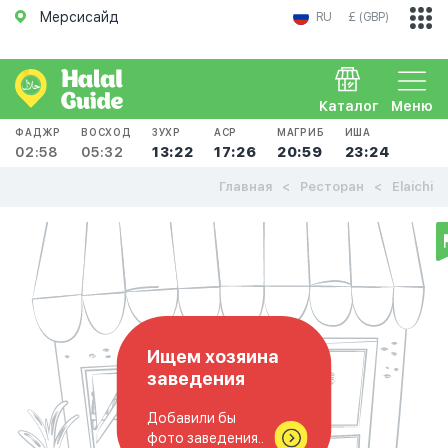
Мерсисайд
RU
£ (GBP)
Каталог
Меню
ФАДЖР
ВОСХОД
ЗУХР
АСР
МАГРИБ
ИША
02:58
05:32
13:22
17:26
20:59
23:24
Главная
Ресторан
Elaichi
Ищем хозяина
заведения
Добавили бы
фото заведения..