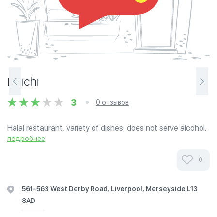
Elaichi
3
0 отзывов
Halal restaurant, variety of dishes, does not serve alcohol.
Elaichi provides a classic combination of indisputable
подробнее
knowledge, unique experience and traditional values that
bring Indian flavors...
0
561-563 West Derby Road, Liverpool, Merseyside L13
8AD