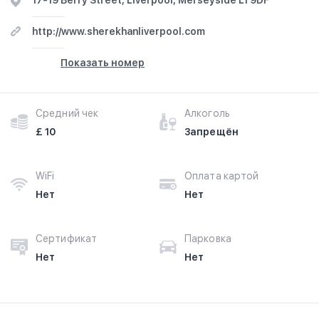
17-19 Berry Street, Liverpool, Merseyside L1 9DF
http://www.sherekhanliverpool.com
Показать номер
Средний чек
Алкоголь
£ 10
Запрещён
WiFi
Оплата картой
Нет
Нет
Сертификат
Парковка
Нет
Нет