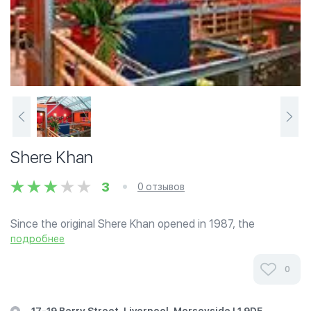
Shere Khan
3
0 отзывов
Since the original Shere Khan opened in 1987, the
restaurant has been extended to is double the original
подробнее
size. Their award winning, restaurant quality sauces are
also available through retail outlets.
0