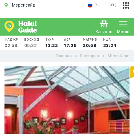
Мерсисайд
RU
£ (GBP)
Каталог
Меню
ФАДЖР
ВОСХОД
ЗУХР
АСР
МАГРИБ
ИША
02:58
05:32
13:22
17:26
20:59
23:24
Главная
Ресторан
Shere Khan