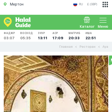
Мертон
RU
£ (GBP)
Каталог
Меню
ФАДЖР
ВОСХОД
ЗУХР
АСР
МАГРИБ
ИША
03:07
05:35
13:11
17:09
20:33
22:51
Главная
Ресторан
Aya