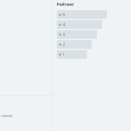
Рейтинг
5
4
3
2
1
 ужина.