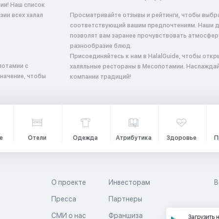
ии! Наш список
ии всех халал
Просматривайте отзывы и рейтинги, чтобы выбр
соответствующий вашим предпочтениям. Наши 
позволят вам заранее прочувствовать атмосфер
разнообразие блюд.
Присоединяйтесь к нам в HalalGuide, чтобы откр
потамии с
халяльные рестораны в Месопотамии. Наслаждай
начение, чтобы
компании традиций!
е
Отели
Одежда
Атрибутика
Здоровье
П
О проекте
Инвесторам
В
Пресса
Партнеры
й
СМИ о нас
Франшиза
Загрузить 