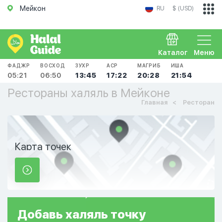
Мейкон
RU
$ (USD)
Каталог
Меню
ФАДЖР
ВОСХОД
ЗУХР
АСР
МАГРИБ
ИША
05:21
06:50
13:45
17:22
20:28
21:54
Рестораны халяль в Мейконе
Главная
Ресторан
Карта точек
Добавь
халяль
точку