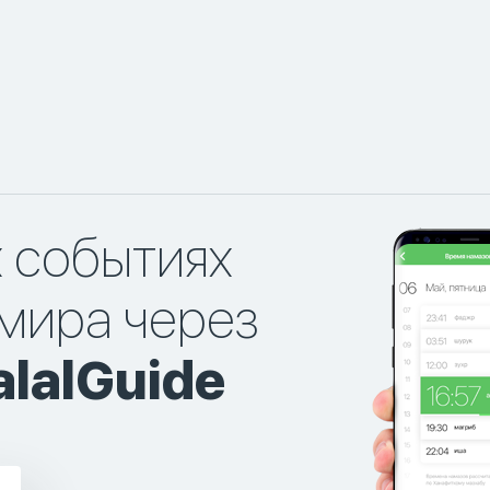
х событиях
мира через
lalGuide