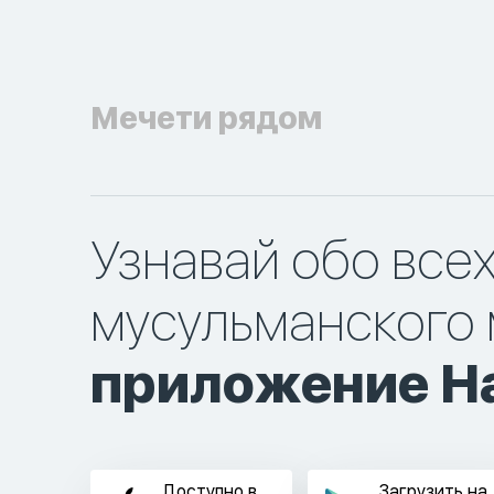
Мечети рядом
Узнавай обо все
мусульманского 
приложение Ha
Доступно в
Загрузить на