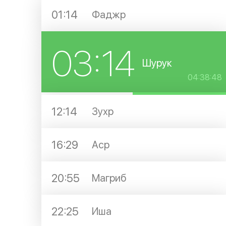
01:14
Фаджр
03:14
Шурук
04:38:48
12:14
Зухр
16:29
Аср
20:55
Магриб
22:25
Иша