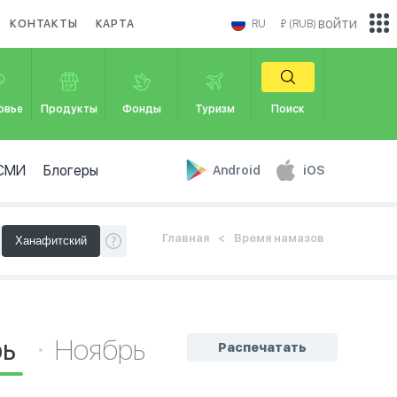
войти
КОНТАКТЫ
КАРТА
RU
₽ (RUB)
овье
Продукты
Фонды
Туризм
Поиск
СМИ
Блогеры
Android
iOS
Главная
Время намазов
рь
Ноябрь
Распечатать