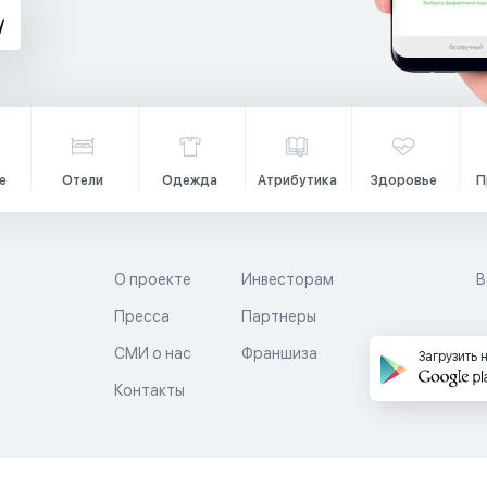
е
Отели
Одежда
Атрибутика
Здоровье
П
О проекте
Инвесторам
В
Пресса
Партнеры
й
СМИ о нас
Франшиза
Загрузить 
Контакты