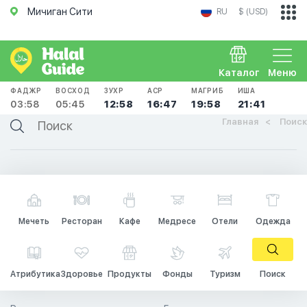
Мичиган Сити
RU
$ (USD)
Каталог
Меню
ФАДЖР
ВОСХОД
ЗУХР
АСР
МАГРИБ
ИША
03:58
05:45
12:58
16:47
19:58
21:41
Главная
Поиск
Мечеть
Ресторан
Кафе
Медресе
Отели
Одежда
Атрибутика
Здоровье
Продукты
Фонды
Туризм
Поиск