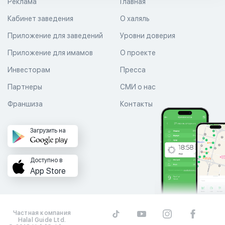
Реклама
Главная
Кабинет заведения
О халяль
Приложение для заведений
Уровни доверия
Приложение для имамов
О проекте
Инвесторам
Пресса
Партнеры
СМИ о нас
Франшиза
Контакты
Загрузить на
Доступно в
App Store
Частная компания
Halal Guide Ltd.