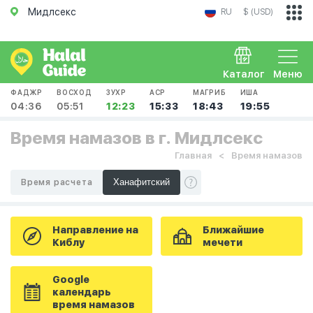
Мидлсекс
RU
$ (USD)
Каталог
Меню
ФАДЖР
ВОСХОД
ЗУХР
АСР
МАГРИБ
ИША
04:36
05:51
12:23
15:33
18:43
19:55
Время намазов в г. Мидлсекс
Главная
Время намазов
Время расчета
Направление на
Ближайшие
Киблу
мечети
Google
календарь
время намазов