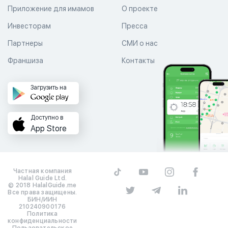
Приложение для имамов
О проекте
Инвесторам
Пресса
Партнеры
СМИ о нас
Франшиза
Контакты
Загрузить на
Доступно в
App Store
Частная компания
Halal Guide Ltd.
© 2018 HalalGuide.me
Все права защищены.
БИН/ИИН
210240900176
Политика
конфиденциальности