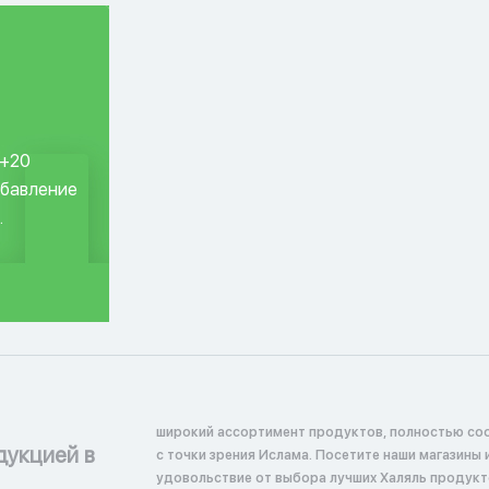
 +20
обавление
.
широкий ассортимент продуктов, полностью со
дукцией в
с точки зрения Ислама. Посетите наши магазины 
удовольствие от выбора лучших Халяль продукт