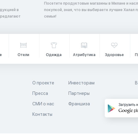
Посетите продуктовые магазины в Милане и нас
дукцией в
покупкой, зная, что вы выбираете лучшие Халал 
предлагают
семьи!
е
Отели
Одежда
Атрибутика
Здоровье
П
О проекте
Инвесторам
В
Пресса
Партнеры
й
СМИ о нас
Франшиза
Загрузить 
Контакты