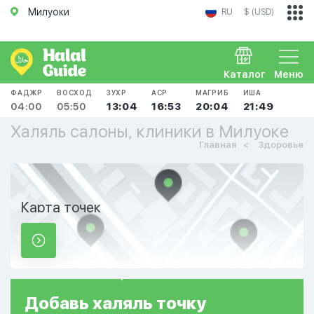
Милуоки
RU
$ (USD)
Каталог
Меню
ФАДЖР
ВОСХОД
ЗУХР
АСР
МАГРИБ
ИША
04:00
05:50
13:04
16:53
20:04
21:49
Халяль салоны, клиники в Милуоке
Главная
Здоровье
Карта точек
Добавь
халяль
точку