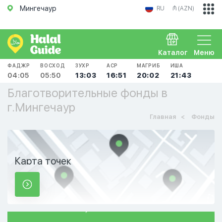
Мингечаур
RU
₼ (AZN)
Каталог
Меню
ФАДЖР
ВОСХОД
ЗУХР
АСР
МАГРИБ
ИША
04:05
05:50
13:03
16:51
20:02
21:43
Благотворительные фонды в
г.Мингечаур
Главная
Фонды
Карта точек