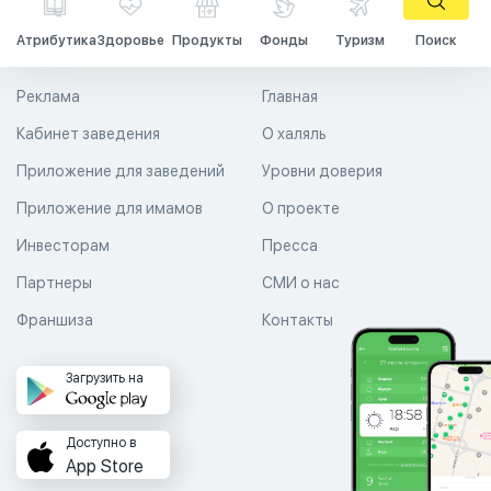
Атрибутика
Здоровье
Продукты
Фонды
Туризм
Поиск
Реклама
Главная
Кабинет заведения
О халяль
Приложение для заведений
Уровни доверия
Приложение для имамов
О проекте
Инвесторам
Пресса
Партнеры
СМИ о нас
Франшиза
Контакты
Загрузить на
Доступно в
App Store