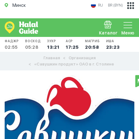
Минск
RU
BR (BYN)
Каталог
Меню
ФАДЖР
ВОСХОД
ЗУХР
АСР
МАГРИБ
ИША
02:55
05:28
13:21
17:25
20:58
23:23
Главная
Организация
«Савушкин продукт» ОАО в г. Столине