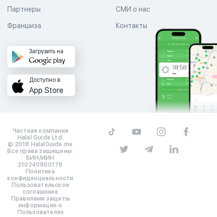
Партнеры
СМИ о нас
Франшиза
Контакты
Загрузить на
Доступно в
App Store
Частная компания
Halal Guide Ltd.
© 2018 HalalGuide.me
Все права защищены.
БИН/ИИН
210240900176
Политика
конфиденциальности
Пользовательское
соглашение
Правилами защиты
информации о
Пользователях