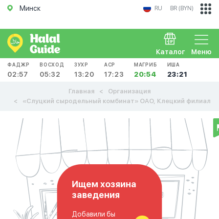
Минск
RU
BR (BYN)
Каталог
Меню
ФАДЖР
ВОСХОД
ЗУХР
АСР
МАГРИБ
ИША
02:57
05:32
13:20
17:23
20:54
23:21
Главная
Организация
«Слуцкий сыродельный комбинат» ОАО, Клецкий филиал
Ищем хозяина
заведения
Добавили бы