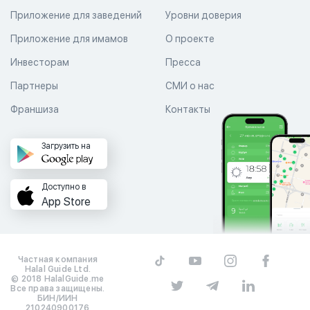
Приложение для заведений
Уровни доверия
Приложение для имамов
О проекте
Инвесторам
Пресса
Партнеры
СМИ о нас
Франшиза
Контакты
Загрузить на
Доступно в
App Store
Частная компания
Halal Guide Ltd.
© 2018 HalalGuide.me
Все права защищены.
БИН/ИИН
210240900176