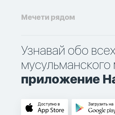
Мечети рядом
Узнавай обо все
мусульманского 
приложение Ha
Доступно в
Загрузить на