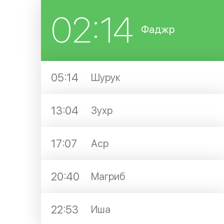
02:14
Фаджр
05:14
Шурук
13:04
Зухр
17:07
Аср
20:40
Магриб
22:53
Иша