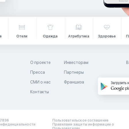
е
Отели
Одежда
Атрибутика
Здоровье
П
О проекте
Инвесторам
В
Пресса
Партнеры
й
СМИ о нас
Франшиза
Загрузить 
Контакты
17836
Пользовательское соглашение
онфиденциальности
Правилами защиты информации о
Пользователях