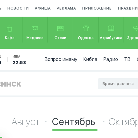
А
НОВОСТИ
АФИША
РЕКЛАМА
ПРИЛОЖЕНИЕ
ПРАЗДНИ
Кафе
Медресе
Отели
Одежда
Атрибутика
Здор
Б
ИША
Вопрос имаму
Кибла
Радио
ТВ
0
22:53
синск
Время расчета
Август
Сентябрь
Октяб