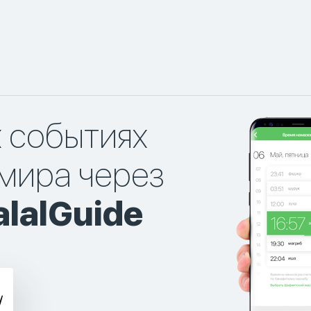
х событиях
мира через
lalGuide