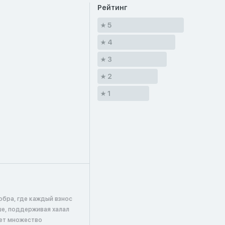
Рейтинг
5
4
3
2
1
обра, где каждый взнос
ше, поддерживая халал
ает множество