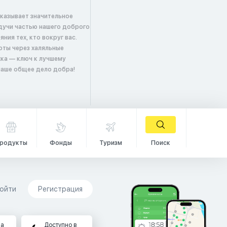
оказывает значительное
удучи частью нашего доброго
ия тех, кто вокруг вас.
оты через халяльные
ка — ключ к лучшему
 наше общее дело добра!
родукты
Фонды
Туризм
Поиск
ойти
Регистрация
на
Доступно в