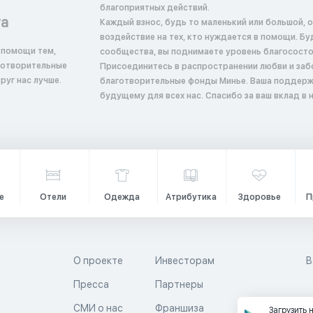
благоприятных действий.
та
Каждый взнос, будь то маленький или большой, 
воздействие на тех, кто нуждается в помощи. Б
 помощи тем,
сообщества, вы поднимаете уровень благосостоян
аготворительные
Присоединитесь в распространении любви и заб
руг нас лучше.
благотворительные фонды Минье. Ваша поддерж
будущему для всех нас. Спасибо за ваш вклад в
е
Отели
Одежда
Атрибутика
Здоровье
П
О проекте
Инвесторам
В
Пресса
Партнеры
й
СМИ о нас
Франшиза
Загрузить 