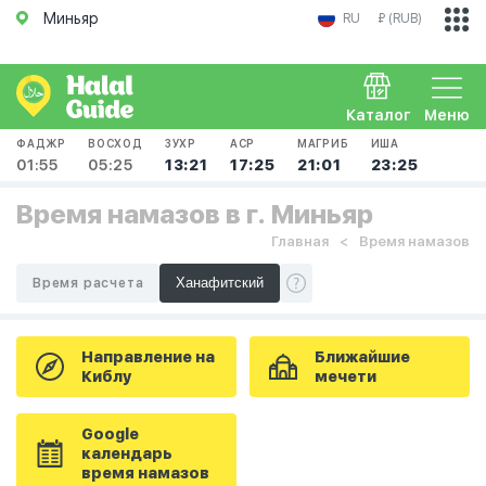
Миньяр
RU
₽ (RUB)
Каталог
Меню
ФАДЖР
ВОСХОД
ЗУХР
АСР
МАГРИБ
ИША
01:55
05:25
13:21
17:25
21:01
23:25
Время намазов в г. Миньяр
Главная
Время намазов
Время расчета
Направление на
Ближайшие
Киблу
мечети
Google
календарь
время намазов