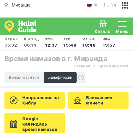
Миранда
RU
$ (USD)
Каталог
Меню
ФАДЖР
ВОСХОД
ЗУХР
АСР
МАГРИБ
ИША
05:02
06:14
12:37
15:48
18:48
19:57
Время намазов в г. Миранда
Главная
Время намазов
Время расчета
Направление на
Ближайшие
Киблу
мечети
Google
календарь
время намазов