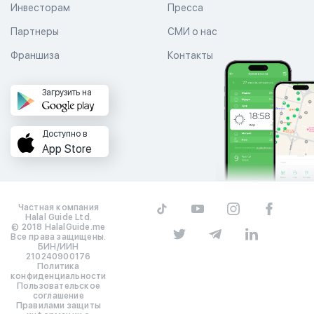
Инвесторам
Пресса
Партнеры
СМИ о нас
Франшиза
Контакты
Загрузить на
Доступно в
App Store
Частная компания
Halal Guide Ltd.
© 2018 HalalGuide.me
Все права защищены.
БИН/ИИН
210240900176
Политика
конфиденциальности
Пользовательское
соглашение
Правилами защиты