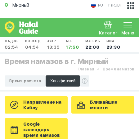
Мирный
RU
₽ (RUB)
Каталог
Меню
ФАДЖР
ВОСХОД
ЗУХР
АСР
МАГРИБ
ИША
02:54
04:54
13:35
17:50
22:00
23:30
Время намазов в г. Мирный
Главная
Время намазов
Время расчета
Направление на
Ближайшие
Киблу
мечети
Google
календарь
время намазов