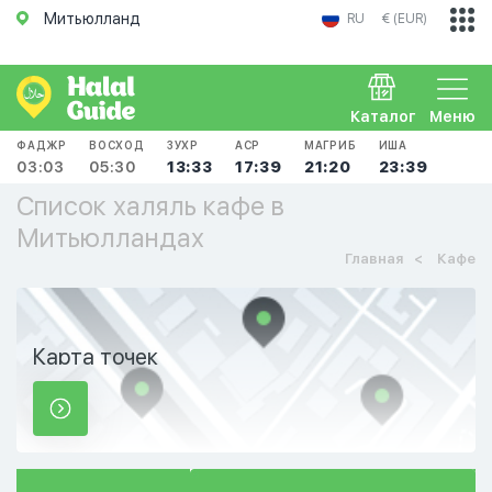
Митьюлланд
RU
€ (EUR)
Каталог
Меню
ФАДЖР
ВОСХОД
ЗУХР
АСР
МАГРИБ
ИША
03:03
05:30
13:33
17:39
21:20
23:39
Список халяль кафе в
Митьюлландах
Главная
Кафе
Карта точек