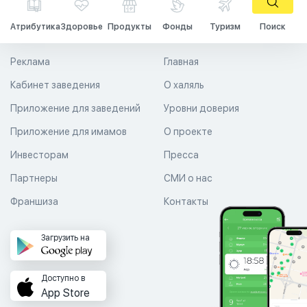
Атрибутика
Здоровье
Продукты
Фонды
Туризм
Поиск
Реклама
Главная
Кабинет заведения
О халяль
Приложение для заведений
Уровни доверия
Приложение для имамов
О проекте
Инвесторам
Пресса
Партнеры
СМИ о нас
Франшиза
Контакты
Загрузить на
Доступно в
App Store