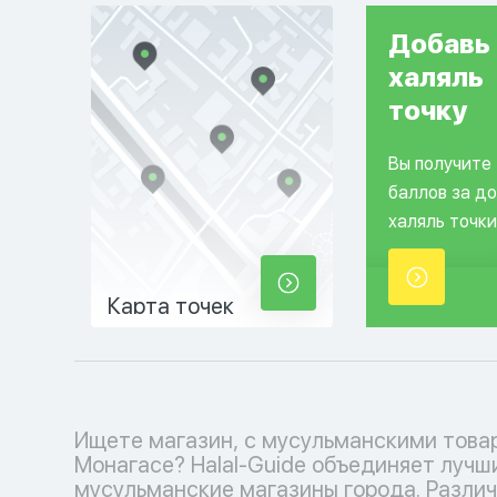
Добавь
халяль
точку
Вы получите
баллов за д
халяль точки
Карта точек
Ищете магазин, с мусульманскими това
и аксессуаров до религиозных книг и деко
Монагасе? Halal-Guide объединяет лучш
дома - у нас есть все, чтобы удовлетворить в
мусульманские магазины города. Разли