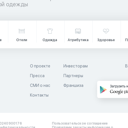
кой одежды
е
Отели
Одежда
Атрибутика
Здоровье
П
О проекте
Инвесторам
В
Пресса
Партнеры
й
СМИ о нас
Франшиза
Загрузить 
Контакты
0240900176
Пользовательское соглашение
онфиденциальности
Правилами защиты информации о