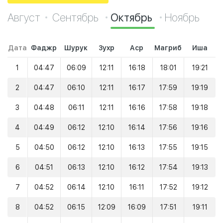
Август
Сентябрь
Октябрь
Ноябрь
Дата
Фаджр
Шурук
Зухр
Аср
Магриб
Иша
1
04:47
06:09
12:11
16:18
18:01
19:21
2
04:47
06:10
12:11
16:17
17:59
19:19
3
04:48
06:11
12:11
16:16
17:58
19:18
4
04:49
06:12
12:10
16:14
17:56
19:16
5
04:50
06:12
12:10
16:13
17:55
19:15
6
04:51
06:13
12:10
16:12
17:54
19:13
7
04:52
06:14
12:10
16:11
17:52
19:12
8
04:52
06:15
12:09
16:09
17:51
19:11