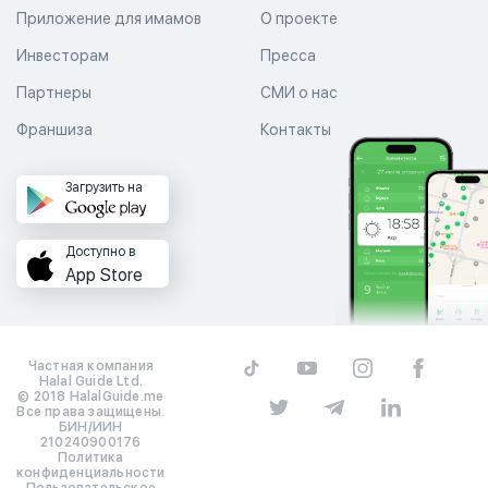
Приложение для имамов
О проекте
Инвесторам
Пресса
Партнеры
СМИ о нас
Франшиза
Контакты
Загрузить на
Доступно в
App Store
Частная компания
Halal Guide Ltd.
© 2018 HalalGuide.me
Все права защищены.
БИН/ИИН
210240900176
Политика
конфиденциальности