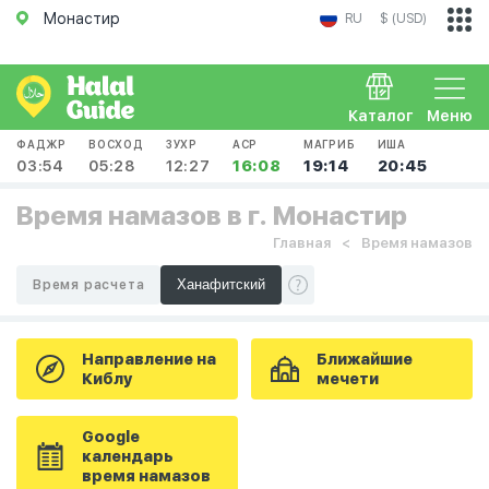
Монастир
RU
$ (USD)
Каталог
Меню
ФАДЖР
ВОСХОД
ЗУХР
АСР
МАГРИБ
ИША
03:54
05:28
12:27
16:08
19:14
20:45
Время намазов в г. Монастир
Главная
Время намазов
Время расчета
Направление на
Ближайшие
Киблу
мечети
Google
календарь
время намазов