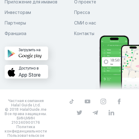
Приложение для имамов
О проекте
Инвесторам
Пресса
Партнеры
СМИ о нас
Франшиза
Контакты
Загрузить на
Доступно в
App Store
Частная компания
Halal Guide Ltd.
© 2018 HalalGuide.me
Все права защищены.
БИН/ИИН
210240900176
Политика
конфиденциальности
Пользовательское