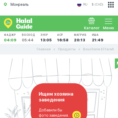
Монреаль
RU
$ (CAD)
Каталог
Меню
ФАДЖР
ВОСХОД
ЗУХР
АСР
МАГРИБ
ИША
04:09
05:44
13:05
16:58
20:13
21:49
Главная
Продукты
Boucherie El Farah
Ищем хозяина
заведения
Добавили бы
фото заведения..