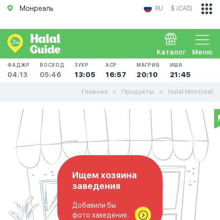
Монреаль
RU
$ (CAD)
Каталог
Меню
ФАДЖР
ВОСХОД
ЗУХР
АСР
МАГРИБ
ИША
04:13
05:46
13:05
16:57
20:10
21:45
Главная
Продукты
Halal Montreal
Ищем хозяина
заведения
Добавили бы
фото заведения..