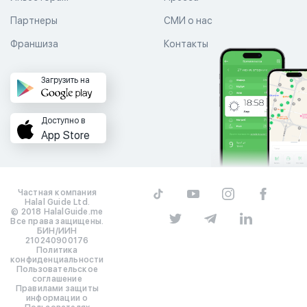
Партнеры
СМИ о нас
Франшиза
Контакты
Загрузить на
Доступно в
App Store
Частная компания
Halal Guide Ltd.
© 2018 HalalGuide.me
Все права защищены.
БИН/ИИН
210240900176
Политика
конфиденциальности
Пользовательское
соглашение
Правилами защиты
информации о