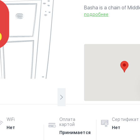
Basha is a chain of Midd
подробнее
WiFi
Оплата
Сертификат
картой
Нет
Нет
Принимается