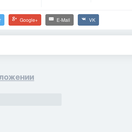
r
Google+
E-Mail
VK
ложении