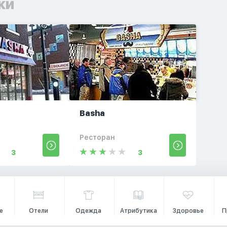
ки
Basha
Ресторан
3
3
е
Отели
Одежда
Атрибутика
Здоровье
П