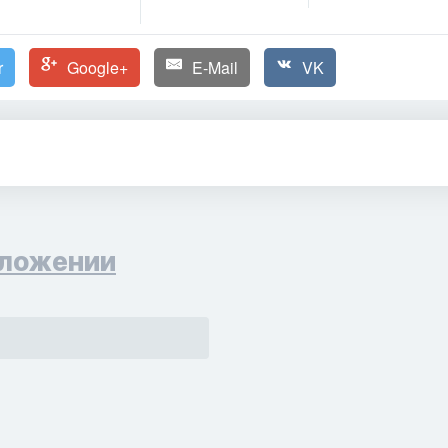
r
Google+
E-Mail
VK
ложении