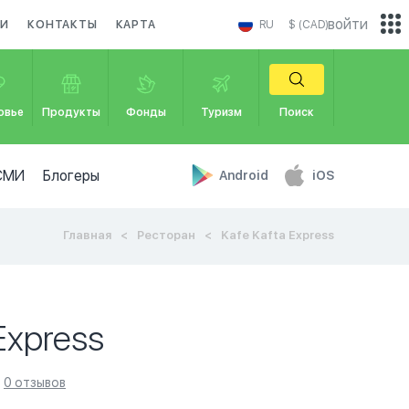
войти
КИ
КОНТАКТЫ
КАРТА
RU
$ (CAD)
овье
Продукты
Фонды
Туризм
Поиск
СМИ
Блогеры
Android
iOS
Главная
Ресторан
Kafe Kafta Express
 Express
0 отзывов