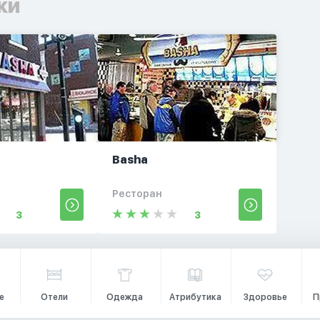
ки
Basha
Ресторан
3
3
е
Отели
Одежда
Атрибутика
Здоровье
П