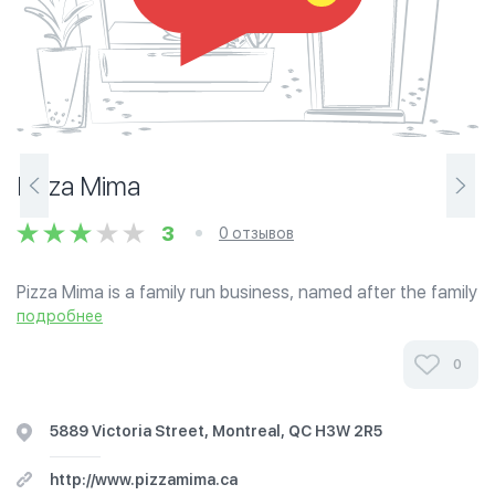
Pizza Mima
3
0 отзывов
Pizza Mima is a family run business, named after the family
grandmother, Mima-Zohra, who was a wonderful cook and
подробнее
loved to feed people. Keeping the tradition going, Pizza
Mima offers a selection...
0
5889 Victoria Street, Montreal, QC H3W 2R5
http://www.pizzamima.ca