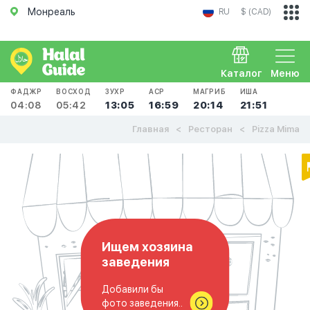
Монреаль
RU
$ (CAD)
Каталог
Меню
ФАДЖР
ВОСХОД
ЗУХР
АСР
МАГРИБ
ИША
04:08
05:42
13:05
16:59
20:14
21:51
Главная
Ресторан
Pizza Mima
Ищем хозяина
заведения
Добавили бы
фото заведения..