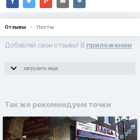
Отзывы
Посты
Добавляй свои отзывы! В
приложении
загрузить еще
Так же рекомендуем точки