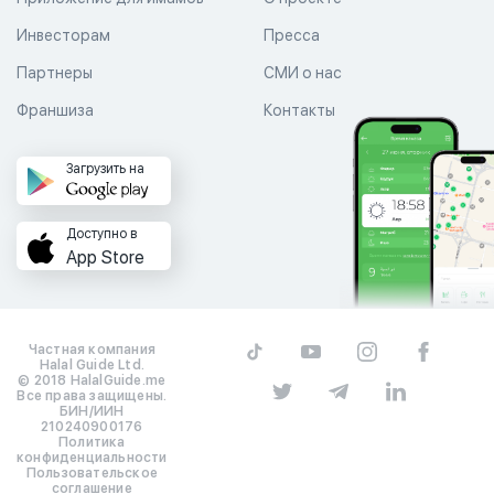
Инвесторам
Пресса
Партнеры
СМИ о нас
Франшиза
Контакты
Загрузить на
Доступно в
App Store
Частная компания
Halal Guide Ltd.
© 2018 HalalGuide.me
Все права защищены.
БИН/ИИН
210240900176
Политика
конфиденциальности
Пользовательское
соглашение