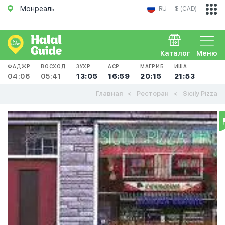
Монреаль
RU
$ (CAD)
Каталог
Меню
ФАДЖР
ВОСХОД
ЗУХР
АСР
МАГРИБ
ИША
04:06
05:41
13:05
16:59
20:15
21:53
Главная
Ресторан
Sicily Pizza