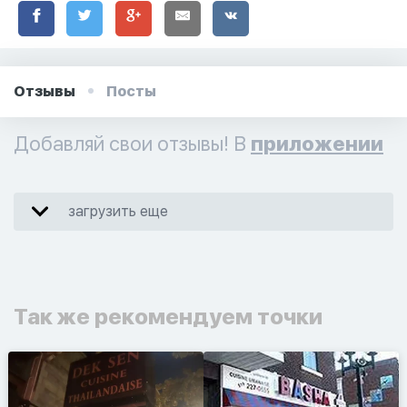
Отзывы
Посты
Добавляй свои отзывы! В
приложении
загрузить еще
Так же рекомендуем точки