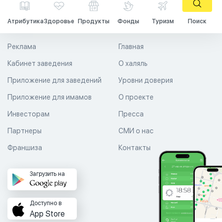
Атрибутика
Здоровье
Продукты
Фонды
Туризм
Поиск
Реклама
Главная
Кабинет заведения
О халяль
Приложение для заведений
Уровни доверия
Приложение для имамов
О проекте
Инвесторам
Пресса
Партнеры
СМИ о нас
Франшиза
Контакты
Загрузить на
Доступно в
App Store