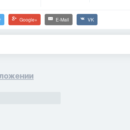
r
Google+
E-Mail
VK
ложении