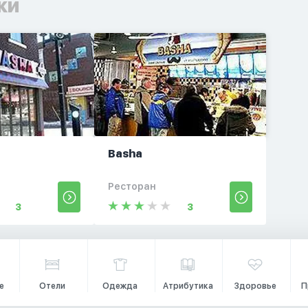
ки
Basha
Ресторан
3
3
е
Отели
Одежда
Атрибутика
Здоровье
П