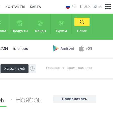
войти
И
КОНТАКТЫ
КАРТА
RU
$ (USD)
овье
Продукты
Фонды
Туризм
Поиск
СМИ
Блогеры
Android
iOS
Главная
Время намазов
рь
Ноябрь
Распечатать