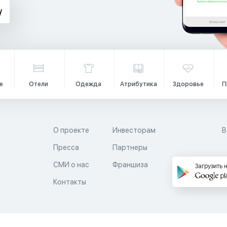
е
Отели
Одежда
Атрибутика
Здоровье
П
О проекте
Инвесторам
В
Пресса
Партнеры
й
СМИ о нас
Франшиза
Загрузить 
Контакты