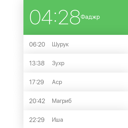
04:28
Фаджр
06:20
Шурук
13:38
Зухр
17:29
Аср
20:42
Магриб
22:29
Иша