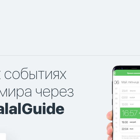
х событиях
мира через
lalGuide