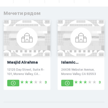
Мечети рядом
Masjid Alrahma
Islamic
Development
12125 Day Street, Suite R-
24436 Webster Avenue,
Center of Moreno
101, Moreno Valley, CA
Moreno Valley, CA 92553
Valley
92557
3
3