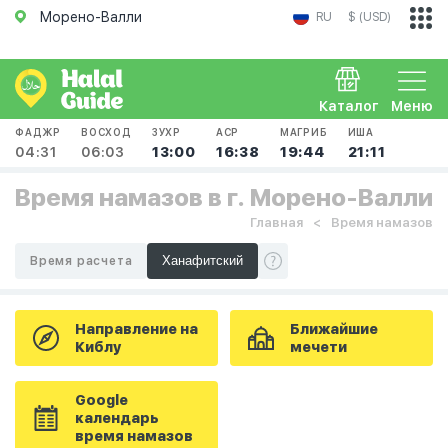
Морено-Валли
RU
$ (USD)
Каталог
Меню
ФАДЖР
ВОСХОД
ЗУХР
АСР
МАГРИБ
ИША
04:31
06:03
13:00
16:38
19:44
21:11
Время намазов в г. Морено-Валли
Главная
Время намазов
Время расчета
Направление на
Ближайшие
Киблу
мечети
Google
календарь
время намазов