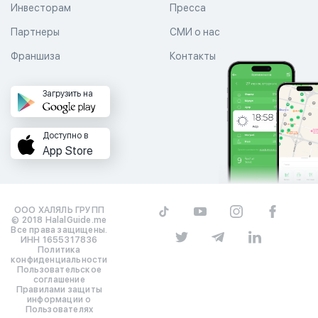
Инвесторам
Пресса
Партнеры
СМИ о нас
Франшиза
Контакты
Загрузить на
Доступно в
App Store
ООО ХАЛЯЛЬ ГРУПП
© 2018 HalalGuide.me
Все права защищены.
ИНН 1655317836
Политика
конфиденциальности
Пользовательское
соглашение
Правилами защиты
информации о
Пользователях