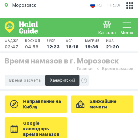
Морозовск
RU
₽ (RUB)
Каталог
Меню
ФАДЖР
ВОСХОД
ЗУХР
АСР
МАГРИБ
ИША
02:47
04:56
12:23
16:18
19:36
21:20
Время намазов в г. Морозовск
Главная
Время намазов
Время расчета
Направление на
Ближайшие
Киблу
мечети
Google
календарь
время намазов