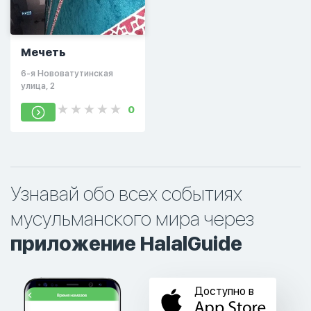
Мечеть
6-я Нововатутинская
улица, 2
0
Узнавай обо всех событиях
мусульманского мира через
приложение HalalGuide
Доступно в