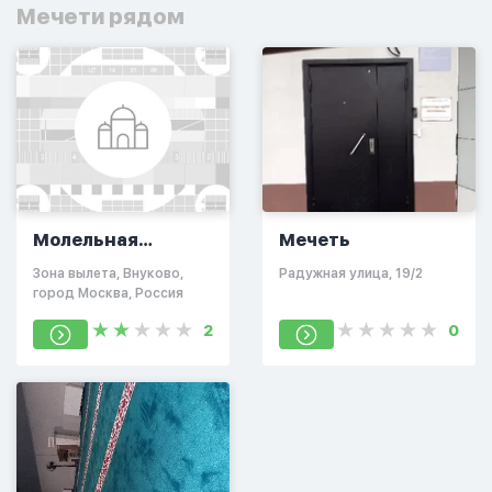
Мечети рядом
Молельная
Мечеть
комната во
Зона вылета, Внуково,
Радужная улица, 19/2
Внуково
город Москва, Россия
2
0