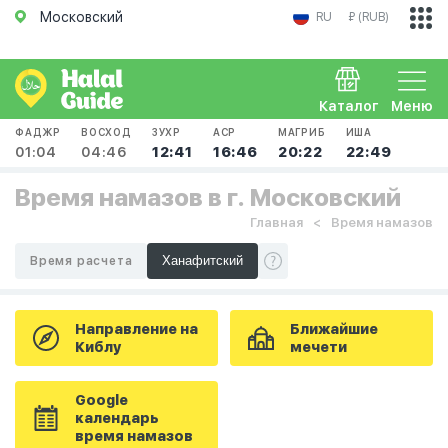
Московский
RU
₽ (RUB)
Каталог
Меню
ФАДЖР
ВОСХОД
ЗУХР
АСР
МАГРИБ
ИША
01:04
04:46
12:41
16:46
20:22
22:49
Время намазов в г. Московский
Главная
Время намазов
Время расчета
Направление на
Ближайшие
Киблу
мечети
Google
календарь
время намазов