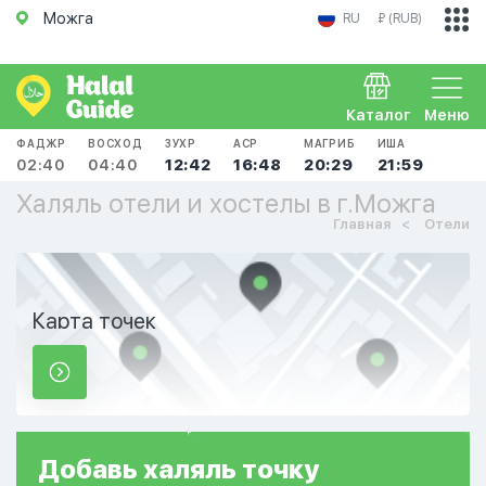
Можга
RU
₽ (RUB)
Каталог
Меню
ФАДЖР
ВОСХОД
ЗУХР
АСР
МАГРИБ
ИША
02:40
04:40
12:42
16:48
20:29
21:59
Халяль отели и хостелы в г.Можга
Главная
Отели
Карта точек
Добавь
халяль
точку