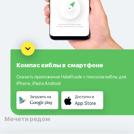
Компас киблы в смартфоне
Скачать приложение HalalGuide с поиском киблы для
iPhone, iPad и Android
Загрузить на
Доступно в
App Store
Мечети рядом