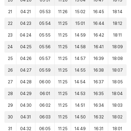
20
04:20
05:51
11:26
15:04
16:47
18:15
21
04:21
05:53
11:26
15:02
16:45
18:14
22
04:23
05:54
11:25
15:01
16:44
18:12
23
04:24
05:55
11:25
14:59
16:42
18:11
24
04:25
05:56
11:25
14:58
16:41
18:09
25
04:26
05:57
11:25
14:57
16:39
18:08
26
04:27
05:59
11:25
14:55
16:38
18:07
27
04:28
06:00
11:25
14:54
16:37
18:05
28
04:29
06:01
11:25
14:53
16:35
18:04
29
04:30
06:02
11:25
14:51
16:34
18:03
30
04:31
06:03
11:25
14:50
16:32
18:02
31
04:32
06:05
11:25
14:49
16:31
18:01