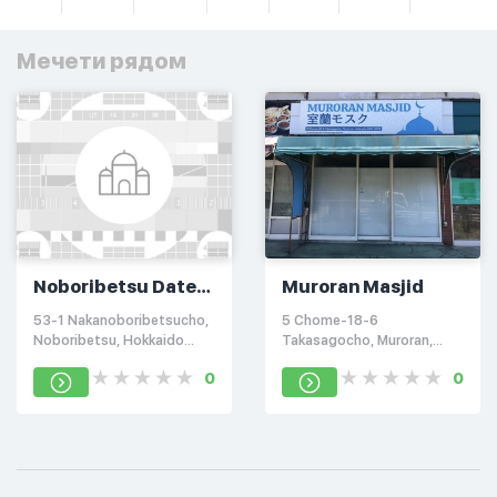
Мечети рядом
Noboribetsu Date
Muroran Masjid
Jidaimura
53-1 Nakanoboribetsucho,
5 Chome-18-6
Noboribetsu, Hokkaido
Takasagocho, Muroran,
059-0463, Япония
Hokkaido 050-0072,
0
0
Япония