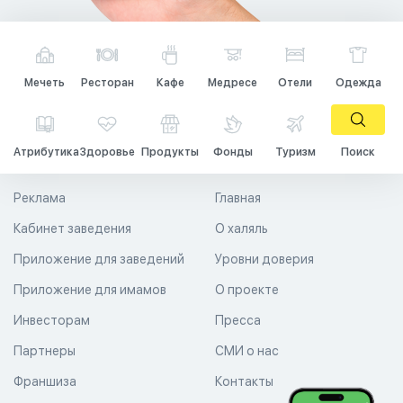
Мечеть
Ресторан
Кафе
Медресе
Отели
Одежда
Атрибутика
Здоровье
Продукты
Фонды
Туризм
Поиск
Реклама
Главная
Кабинет заведения
О халяль
Приложение для заведений
Уровни доверия
Приложение для имамов
О проекте
Инвесторам
Пресса
Партнеры
СМИ о нас
Франшиза
Контакты