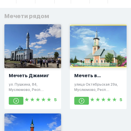
Мечети рядом
Мечеть Джамиг
Мечеть в
Муслюмово
ул. Пушкина, 84,
улица Октябрьская 29а,
Муслюмово, Респ.
Муслюмово, Респ.
Татарстан, Россия,
Татарстан
5
5
423970