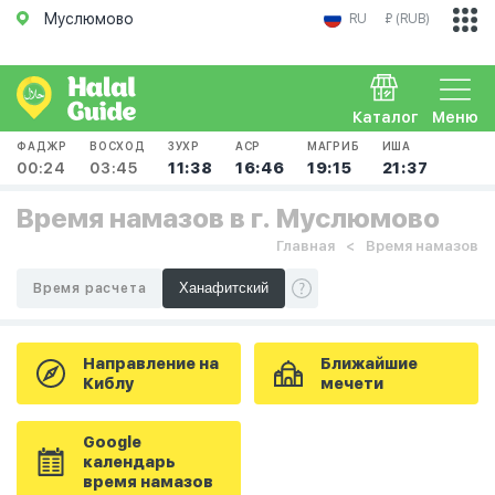
Муслюмово
RU
₽ (RUB)
Каталог
Меню
ФАДЖР
ВОСХОД
ЗУХР
АСР
МАГРИБ
ИША
00:24
03:45
11:38
16:46
19:15
21:37
Время намазов в г. Муслюмово
Главная
Время намазов
Время расчета
Направление на
Ближайшие
Киблу
мечети
Google
календарь
время намазов