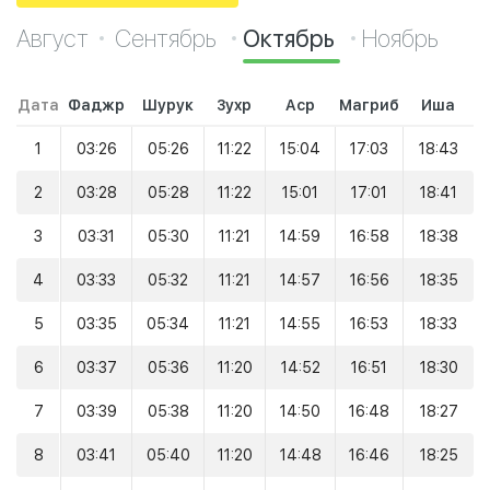
Август
Сентябрь
Октябрь
Ноябрь
Дата
Фаджр
Шурук
Зухр
Аср
Магриб
Иша
1
03:26
05:26
11:22
15:04
17:03
18:43
2
03:28
05:28
11:22
15:01
17:01
18:41
3
03:31
05:30
11:21
14:59
16:58
18:38
4
03:33
05:32
11:21
14:57
16:56
18:35
5
03:35
05:34
11:21
14:55
16:53
18:33
6
03:37
05:36
11:20
14:52
16:51
18:30
7
03:39
05:38
11:20
14:50
16:48
18:27
8
03:41
05:40
11:20
14:48
16:46
18:25