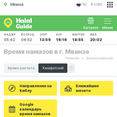
Мванза
RU
$ (USD)
Каталог
Меню
ФАДЖР
ВОСХОД
ЗУХР
АСР
МАГРИБ
ИША
05:42
06:52
12:59
16:16
18:55
20:02
Время намазов в г. Мванза
Главная
Время намазов
Время расчета
Направление на
Ближайшие
Киблу
мечети
Google
календарь
время намазов