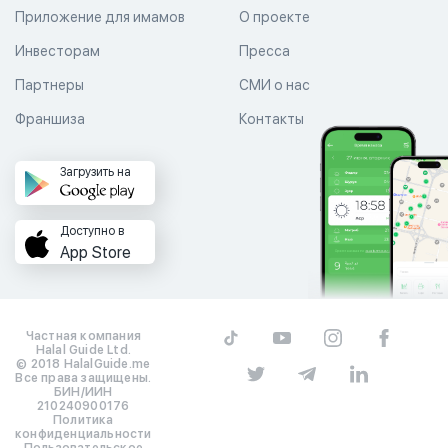
Приложение для имамов
О проекте
Инвесторам
Пресса
Партнеры
СМИ о нас
Франшиза
Контакты
Загрузить на
Доступно в
App Store
Частная компания
Halal Guide Ltd.
© 2018 HalalGuide.me
Все права защищены.
БИН/ИИН
210240900176
Политика
конфиденциальности